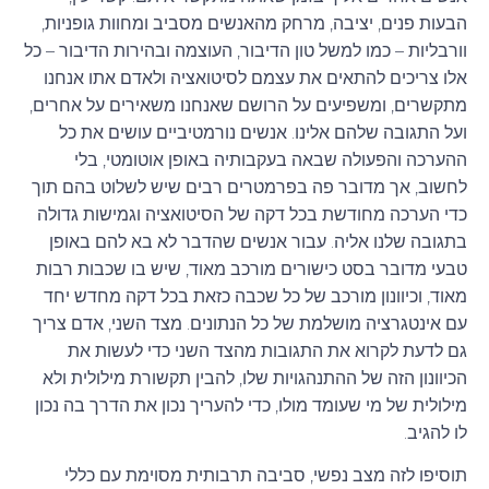
הבעות פנים, יציבה, מרחק מהאנשים מסביב ומחוות גופניות,
וורבליות – כמו למשל טון הדיבור, העוצמה ובהירות הדיבור – כל
אלו צריכים להתאים את עצמם לסיטואציה ולאדם אתו אנחנו
מתקשרים, ומשפיעים על הרושם שאנחנו משאירים על אחרים,
ועל התגובה שלהם אלינו. אנשים נורמטיביים עושים את כל
ההערכה והפעולה שבאה בעקבותיה באופן אוטומטי, בלי
לחשוב, אך מדובר פה בפרמטרים רבים שיש לשלוט בהם תוך
כדי הערכה מחודשת בכל דקה של הסיטואציה וגמישות גדולה
בתגובה שלנו אליה. עבור אנשים שהדבר לא בא להם באופן
טבעי מדובר בסט כישורים מורכב מאוד, שיש בו שכבות רבות
מאוד, וכיוונון מורכב של כל שכבה כזאת בכל דקה מחדש יחד
עם אינטגרציה מושלמת של כל הנתונים. מצד השני, אדם צריך
גם לדעת לקרוא את התגובות מהצד השני כדי לעשות את
הכיוונון הזה של ההתנהגויות שלו, להבין תקשורת מילולית ולא
מילולית של מי שעומד מולו, כדי להעריך נכון את הדרך בה נכון
לו להגיב.
תוסיפו לזה מצב נפשי, סביבה תרבותית מסוימת עם כללי