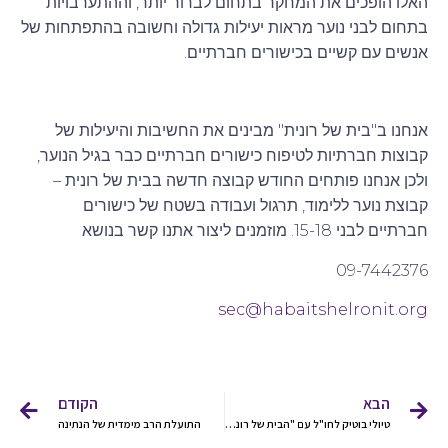
האלו הופכים את המחקר בתחום לברור יותר, וההתערבויות
בתחום לבני נוער מראות יעילות גדולה וחשובה בהתפתחות של
אנשים עם קשיים בכישורים חברתיים.
אנחנו ב"בית של רונית" מבינים את החשיבות והיעילות של
קבוצות חברתיות לטיפוח כישורים חברתיים כבר בגיל הנוער,
ולכן אנחנו פותחים החודש קבוצה חדשה בבית של רונית –
קבוצת נוער ללימוד, תרגול ועבודה בשטח של כישורים
חברתיים לבני 15-18. מוזמנים ליצור אתנו קשר בנושא
09-7442376
sec@habaitshelronit.org
הבא
הקודם
טיולי בוטיק לחו"ל עם "הבית של רונית"
התועלת הרב מימדית של הנתינה