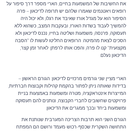
את החשיבות של המשמעות בחיים, הארי מספר דרך סיפור על
רופאים ויאטנמים שאמרו שלהם יש תרופה לדיכאון – פרה.
הסיפור הוא על מגדל אורז שאיבד את רגלו, ולא יכול היה
להמשיך לעבוד בשדות האורז, ובעקבות המצב, כשהוא ללא
תעסוקה, פרנסה, משמעות ושליטה בחייו, נכנס לדיכאון ולא
הסכים לצאת מהמיטה. הרופאים החליטו לעשות לו "הסבה
מקצועית" קנו לו פרה, והפכו אותו לרפתן. לאחר זמן קצר,
הדיכאון נעלם.
הארי מציין שני גורמים מרכזיים לדיכאון: הגורם הראשון –
בדידות שאותה ניתן לפתור בהקמת קהילות וקבוצות חברתיות,
המייצרות אינטראקציה, מטרה ומשמעות באמצעות בניית
פרויקטים שחשובים לחברי הקבוצה, ונותנים להם תעסוקה
ומשמעות ביחד ובכך ממגרים את הדיכאון.
הגורם השני הוא תרבות הצריכה המערבית שנותנת את
התחושה השקרית שכסף-רכוש-מעמד ורושם הם המפתח