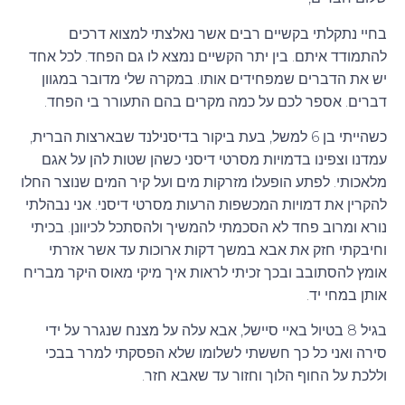
בחיי נתקלתי בקשיים רבים אשר נאלצתי למצוא דרכים
להתמודד איתם. בין יתר הקשיים נמצא לו גם הפחד. לכל אחד
יש את הדברים שמפחידים אותו. במקרה שלי מדובר במגוון
דברים. אספר לכם על כמה מקרים בהם התעורר בי הפחד.
כשהייתי בן 6 למשל, בעת ביקור בדיסנילנד שבארצות הברית,
עמדנו וצפינו בדמויות מסרטי דיסני כשהן שטות להן על אגם
מלאכותי. לפתע הופעלו מזרקות מים ועל קיר המים שנוצר החלו
להקרין את דמויות המכשפות הרעות מסרטי דיסני. אני נבהלתי
נורא ומרוב פחד לא הסכמתי להמשיך ולהסתכל לכיוונן. בכיתי
וחיבקתי חזק את אבא במשך דקות ארוכות עד אשר אזרתי
אומץ להסתובב ובכך זכיתי לראות איך מיקי מאוס היקר מבריח
אותן במחי יד.
בגיל 8 בטיול באיי סיישל, אבא עלה על מצנח שנגרר על ידי
סירה ואני כל כך חששתי לשלומו שלא הפסקתי למרר בבכי
וללכת על החוף הלוך וחזור עד שאבא חזר.