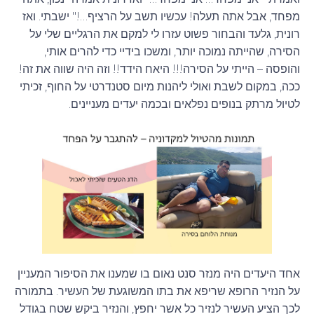
מפחד, אבל אתה תעלה! עכשיו תשב על הרציף…!" ישבתי. ואז
רונית, גלעד והבחור פשוט עזרו לי למקם את הרגליים שלי על
הסירה, שהייתה נמוכה יותר, ומשכו בידיי כדי להרים אותי,
והופסה – הייתי על הסירה!!! היאח הידד!! וזה היה שווה את זה!
ככה, במקום לשבת ואולי ליהנות מיום סטנדרטי על החוף, זכיתי
לטיול מרתק בנופים נפלאים ובכמה יעדים מעניינים.
אחד היעדים היה מנזר סנט נאום בו שמענו את הסיפור המעניין
על הנזיר הרופא שריפא את בתו המשוגעת של העשיר. בתמורה
לכך הציע העשיר לנזיר כל אשר יחפץ, והנזיר ביקש שטח בגודל