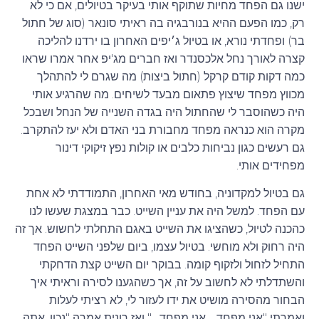
ישנו גם הפחד מחיות שתוקף אותי בעיקר בטיולים, אם כי לא
רק, כמו הפעם ההיא בנורבגיה בה ראיתי סונאר (סוג של חתול
בר) ופחדתי נורא, או בטיול ג׳יפים האחרון בו ירדנו להליכה
קצרה לאורך נחל אלכסנדר ואז חברים מג'יפ אחר אמרו שראו
כמה דקות קודם קרקל (חתול ביצות) מה שגרם לי להתהלך
מכווץ מפחד שיצוץ פתאום מבעד לשיחים. מה שהרגיע אותי
היה כשהוסבר לי שהחתול היה בגדה השנייה של הנחל ושבכל
מקרה הוא כנראה מפחד מחבורת בני האדם ולא יעז להתקרב.
גם רעשים כגון נביחות כלבים או קולות נפץ זיקוקי דינור
מפחידים אותי.
גם בטיול למקדוניה, בחודש מאי האחרון, התמודדתי לא אחת
עם הפחד. למשל היה את עניין השייט. כבר במצגת שעשו לנו
כהכנה לטיול, כשהציגו את השייט באגם התחלתי לחשוש. אך זה
היה רחוק ולא מוחשי. בטיול עצמו, ביום שלפני השייט הפחד
התחיל לזחול ולזקוף קומה. בבוקר יום השייט קצת הדחקתי
והשתדלתי לא לחשוב על זה, אך כשהגענו לסירה וראיתי איך
הבחור מהסירה מושיט את ידו לעזור לי, לא רציתי לעלות
ואמרתי "אני מפחד… אני מפחד…" ואז רונית אמרה "נכון, אתה