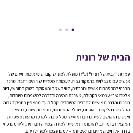
הבית של רונית
עמותת "הבית של רונית" (ע"ר) פועלת למען שיקום ושינוי איכות חייהם של
אנשים עם מוגבלויות בתפקוד גבוה. לעמותה מטריית שירותים רחבה: מרכז
חברתי להתפתחות אישית וחברתית, ליווי השמה ותעסוקה בשוק החופשי, דיור
אלטרנטיבי-עצמאי בקהילה, מערכת תמיכה והדרכה למשפחות מיוחדות,
חונכות והדרכות אישיות לחברים המיוחדים. קהל היעד מתאפיין בתפקוד גבוה
מכל קשת הלקויות – אוטיזם, שכלי-התפתחותי, תסמונות שונות, נפשי
ואנשים הזקוקים לשיקום חברתי ואישי מכל סיבה. למרכז מגיעות משפחות
המוצאות בו מרחב להתפתחות אישית, למידה וצמיחה חברתית, וליווי מערכתי
בדרך אל חיים שמחים ובריאים יותר – למען עצמן ולמען ילדיהם.