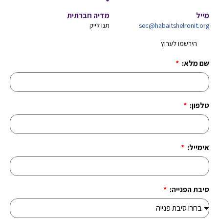
מייל
מדיה חברתית
sec@habaitshelronit.org
תנו לייק
הירשמו לערוץ
שם מלא:
טלפון:
אימייל:
סיבת הפנייה: